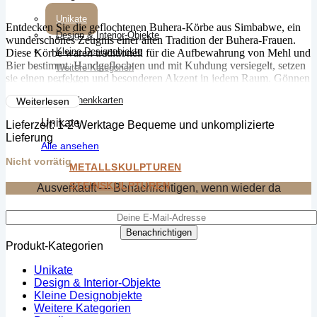
Unikate
Entdecken Sie die geflochtenen Buhera-Körbe aus Simbabwe, ein
Design & Interior-Objekte
wunderschönes Zeugnis einer alten Tradition der Buhera-Frauen.
Kleine Designobjekte
Diese Körbe waren traditionell für die Aufbewahrung von Mehl und
Bier bestimmt. Handgeflochten und mit Kuhdung versiegelt, setzen
Weitere Kategorien
sie einen perfekten und besonderen Akzent in jedem Raum. Gönnen
Bundle
Sie sich dieses große, handgefertigte dekorative Accessoire für Ihr
Geschenkkarten
Weiterlesen
Zuhause.
Unikate
Lieferzeit:
1-2 Werktage Bequeme und unkomplizierte
Lieferung
Alle ansehen
Nicht vorrätig
METALLSKULPTUREN
STEINSKULPTUREN
Ausverkauft — Benachrichtigen, wenn wieder da
Benachrichtigen
Produkt-Kategorien
Unikate
Design & Interior-Objekte
Kleine Designobjekte
Weitere Kategorien