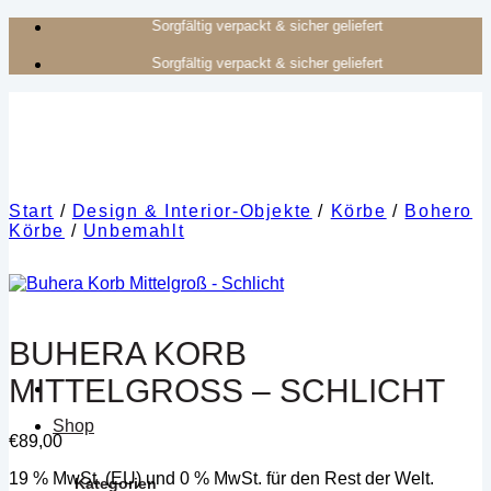
Zum
Authentisches Kunsthandwerk aus Afrika
Inhalt
Authentisches Kunsthandwerk aus Afrika
springen
Start
/
Design & Interior-Objekte
/
Körbe
/
Bohero
Körbe
/
Unbemahlt
BUHERA KORB
MITTELGROSS – SCHLICHT
Shop
€
89,00
19 % MwSt. (EU) und 0 % MwSt. für den Rest der Welt.
Kategorien