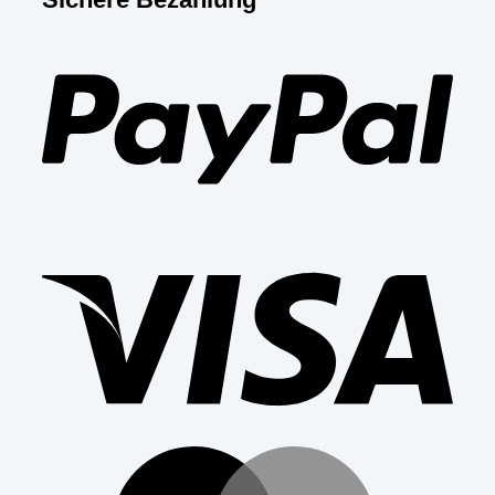
PayP
Visa
Mast