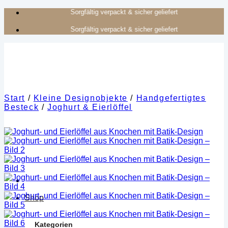
Zum
Authentisches Kunsthandwerk aus Afrika
Inhalt
Authentisches Kunsthandwerk aus Afrika
springen
Start
/
Kleine Designobjekte
/
Handgefertigtes
Besteck
/
Joghurt & Eierlöffel
Shop
Kategorien