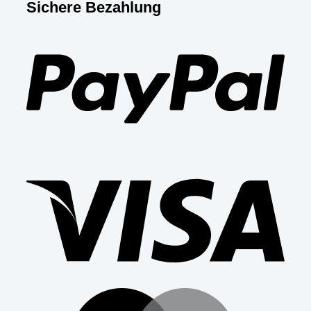
Sichere Bezahlung
PayP
Visa
Mast