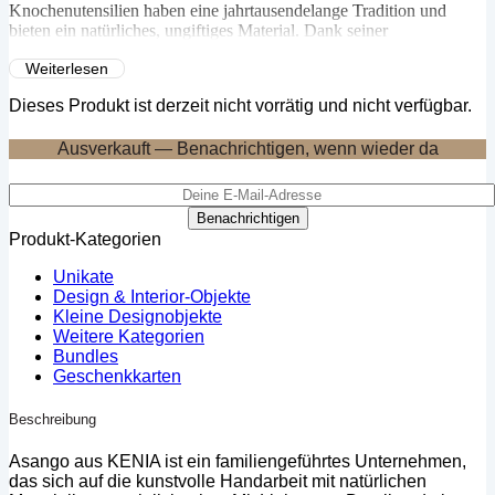
Knochenutensilien haben eine jahrtausendelange Tradition und
bieten ein natürliches, ungiftiges Material. Dank seiner
Geschmacksneutralität und Robustheit ist Knochen ideal für Eier,
Weiterlesen
Kaviar und schwefelreiche Speisen, da es nicht verfärbt. Dieser
elegante Löffel verbindet Kulturgeschichte mit Genuss.
Dieses Produkt ist derzeit nicht vorrätig und nicht verfügbar.
Ausverkauft — Benachrichtigen, wenn wieder da
Benachrichtigen
Produkt-Kategorien
Unikate
Design & Interior-Objekte
Kleine Designobjekte
Weitere Kategorien
Bundles
Geschenkkarten
Beschreibung
Asango aus KENIA ist ein familiengeführtes Unternehmen,
das sich auf die kunstvolle Handarbeit mit natürlichen