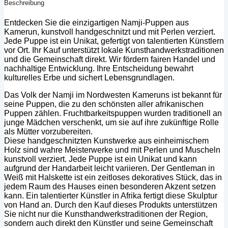
Beschreibung
Entdecken Sie die einzigartigen Namji-Puppen aus
Kamerun, kunstvoll handgeschnitzt und mit Perlen verziert.
Jede Puppe ist ein Unikat, gefertigt von talentierten Künstlern
vor Ort. Ihr Kauf unterstützt lokale Kunsthandwerkstraditionen
und die Gemeinschaft direkt. Wir fördern fairen Handel und
nachhaltige Entwicklung. Ihre Entscheidung bewahrt
kulturelles Erbe und sichert Lebensgrundlagen.
Das Volk der Namji im Nordwesten Kameruns ist bekannt für
seine Puppen, die zu den schönsten aller afrikanischen
Puppen zählen. Fruchtbarkeitspuppen wurden traditionell an
junge Mädchen verschenkt, um sie auf ihre zukünftige Rolle
als Mütter vorzubereiten.
Diese handgeschnitzten Kunstwerke aus einheimischem
Holz sind wahre Meisterwerke und mit Perlen und Muscheln
kunstvoll verziert. Jede Puppe ist ein Unikat und kann
aufgrund der Handarbeit leicht variieren. Der Gentleman in
Weiß mit Halskette ist ein zeitloses dekoratives Stück, das in
jedem Raum des Hauses einen besonderen Akzent setzen
kann. Ein talentierter Künstler in Afrika fertigt diese Skulptur
von Hand an. Durch den Kauf dieses Produkts unterstützen
Sie nicht nur die Kunsthandwerkstraditionen der Region,
sondern auch direkt den Künstler und seine Gemeinschaft