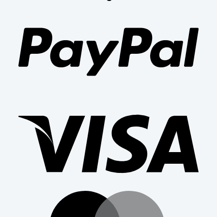
PayP
Visa
Mast