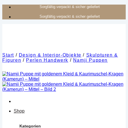
Zum
Authentisches Kunsthandwerk aus Afrika
Inhalt
Authentisches Kunsthandwerk aus Afrika
springen
Start
/
Design & Interior-Objekte
/
Skulpturen &
Figuren
/
Perlen Handwerk
/
Namji Puppen
Shop
Kategorien