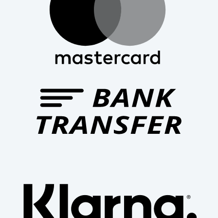
Bank
Trans
Klar