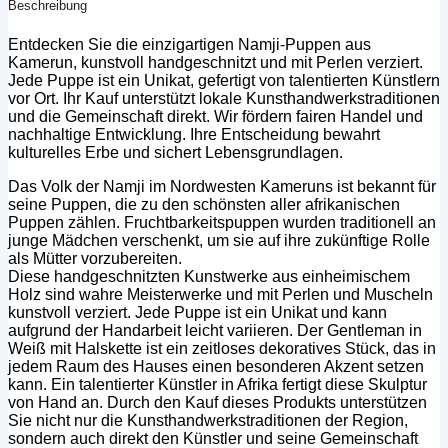
Beschreibung
Entdecken Sie die einzigartigen Namji-Puppen aus
Kamerun, kunstvoll handgeschnitzt und mit Perlen verziert.
Jede Puppe ist ein Unikat, gefertigt von talentierten Künstlern
vor Ort. Ihr Kauf unterstützt lokale Kunsthandwerkstraditionen
und die Gemeinschaft direkt. Wir fördern fairen Handel und
nachhaltige Entwicklung. Ihre Entscheidung bewahrt
kulturelles Erbe und sichert Lebensgrundlagen.
Das Volk der Namji im Nordwesten Kameruns ist bekannt für
seine Puppen, die zu den schönsten aller afrikanischen
Puppen zählen. Fruchtbarkeitspuppen wurden traditionell an
junge Mädchen verschenkt, um sie auf ihre zukünftige Rolle
als Mütter vorzubereiten.
Diese handgeschnitzten Kunstwerke aus einheimischem
Holz sind wahre Meisterwerke und mit Perlen und Muscheln
kunstvoll verziert. Jede Puppe ist ein Unikat und kann
aufgrund der Handarbeit leicht variieren. Der Gentleman in
Weiß mit Halskette ist ein zeitloses dekoratives Stück, das in
jedem Raum des Hauses einen besonderen Akzent setzen
kann. Ein talentierter Künstler in Afrika fertigt diese Skulptur
von Hand an. Durch den Kauf dieses Produkts unterstützen
Sie nicht nur die Kunsthandwerkstraditionen der Region,
sondern auch direkt den Künstler und seine Gemeinschaft