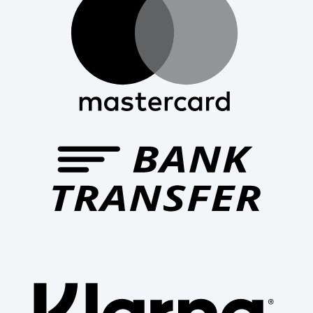
Bank
Trans
Klar