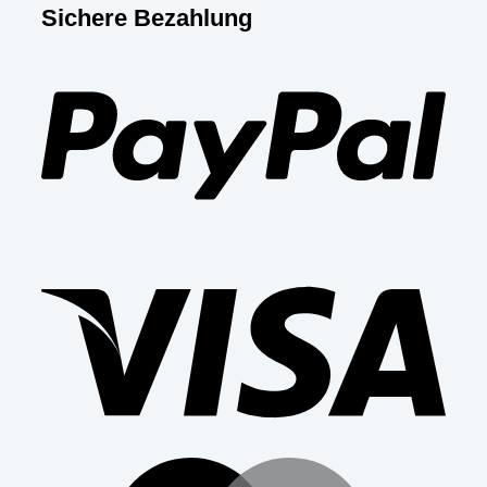
Sichere Bezahlung
PayP
Visa
Mast