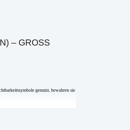
 – GROSS
uchtbarkeitssymbole genutzt, bewahren sie
eitloses Stück kamerunischer Kultur und