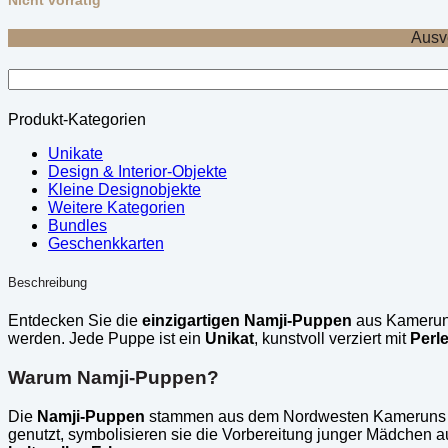
Nicht vorrätig
Ausv
Produkt-Kategorien
Unikate
Design & Interior-Objekte
Kleine Designobjekte
Weitere Kategorien
Bundles
Geschenkkarten
Beschreibung
Entdecken Sie die
einzigartigen Namji-Puppen
aus Kamerun, 
werden. Jede Puppe ist ein
Unikat
, kunstvoll verziert mit
Perl
Warum Namji-Puppen?
Die
Namji-Puppen
stammen aus dem Nordwesten Kameruns 
genutzt, symbolisieren sie die Vorbereitung junger Mädchen au