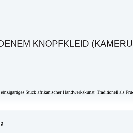
DENEM KNOPFKLEID (KAMERUN)
n einzigartiges Stück afrikanischer Handwerkskunst. Traditionell als Fr
Erbe und fördert fairen Handel und Nachhaltigkeit. Holen Sie sich ein z
ng