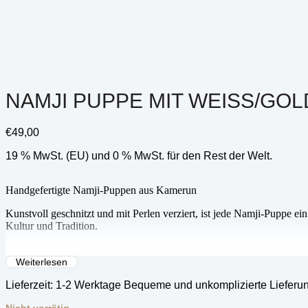
NAMJI PUPPE MIT WEISS/GOL
€
49,00
19 % MwSt. (EU) und 0 % MwSt. für den Rest der Welt.
Handgefertigte Namji-Puppen aus Kamerun
Kunstvoll geschnitzt und mit Perlen verziert, ist jede Namji-Puppe ei
Kultur und Tradition.
Ihr Kauf unterstützt lokale Kunsthandwerker, sichert ihr kulturelles 
leisten Sie einen bedeutungsvollen Beitrag.
Weiterlesen
Lieferzeit:
1-2 Werktage Bequeme und unkomplizierte Lieferu