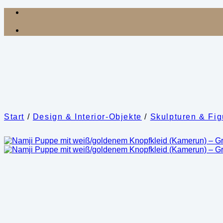
Zum
Inhalt
springen
Start
/
Design & Interior-Objekte
/
Skulpturen & Fi