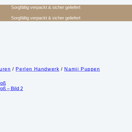
Sorgfältig verpackt & sicher geliefert
Sorgfältig verpackt & sicher geliefert
guren
/
Perlen Handwerk
/
Namji Puppen