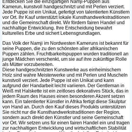
Entdecken Sie die einzigartigen Namji-Puppen aus
Kamerun, kunstvoll handgeschnitzt und mit Perlen verziert.
Jede Puppe ist ein Unikat, gefertigt von talentierten Künstlern
vor Ort. Ihr Kauf unterstützt lokale Kunsthandwerkstraditionen
und die Gemeinschaft direkt. Wir fördern fairen Handel und
nachhaltige Entwicklung. Ihre Entscheidung bewahrt
kulturelles Erbe und sichert Lebensgrundlagen.
Das Volk der Namji im Nordwesten Kameruns ist bekannt für
seine Puppen, die zu den schönsten aller afrikanischen
Puppen zählen. Fruchtbarkeitspuppen wurden traditionell an
junge Mädchen verschenkt, um sie auf ihre zukünftige Rolle
als Mütter vorzubereiten.
Diese handgeschnitzten Kunstwerke aus einheimischem
Holz sind wahre Meisterwerke und mit Perlen und Muscheln
kunstvoll verziert. Jede Puppe ist ein Unikat und kann
aufgrund der Handarbeit leicht variieren. Der Gentleman in
Weiß mit Halskette ist ein zeitloses dekoratives Stück, das in
jedem Raum des Hauses einen besonderen Akzent setzen
kann. Ein talentierter Künstler in Afrika fertigt diese Skulptur
von Hand an. Durch den Kauf dieses Produkts unterstützen
Sie nicht nur die Kunsthandwerkstraditionen der Region,
sondern auch direkt den Künstler und seine Gemeinschaft
vor Ort. Wir setzen uns für einen fairen Handel ein und tragen
zur nachhaltigen Entwicklung und wirtschaftlichen Stabilität