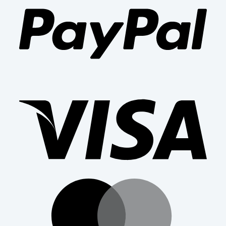
Visa
Mast