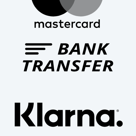
Bank
Trans
Klar