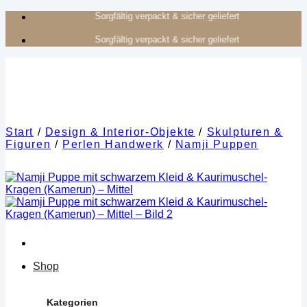
Zum
Authentisches Kunsthandwerk aus Afrika
Inhalt
Authentisches Kunsthandwerk aus Afrika
springen
Start
/
Design & Interior-Objekte
/
Skulpturen &
Figuren
/
Perlen Handwerk
/
Namji Puppen
Shop
Kategorien