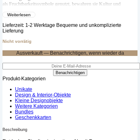
als Fruchtbarkeitssymbole genutzt, bewahren sie Kultur und
Tradition.
Weiterlesen
Ihr Kauf unterstützt lokale Kunsthandwerker, sichert ihr kulturelles
Lieferzeit:
1-2 Werktage Bequeme und unkomplizierte
Erbe und fördert fairen Handel und Nachhaltigkeit. Holen Sie sich
Lieferung
ein zeitloses Stück kamerunischer Kultur und leisten Sie einen
bedeutungsvollen Beitrag.
Nicht vorrätig
Ausverkauft — Benachrichtigen, wenn wieder da
Benachrichtigen
Produkt-Kategorien
Unikate
Design & Interior-Objekte
Kleine Designobjekte
Weitere Kategorien
Bundles
Geschenkkarten
Beschreibung