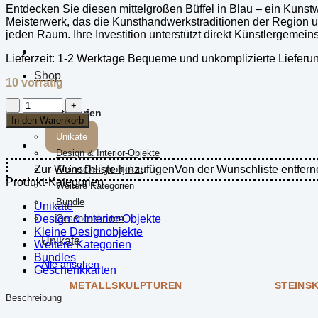
Entdecken Sie diesen mittelgroßen Büffel in Blau – ein Kunstwer
Meisterwerk, das die Kunsthandwerkstraditionen der Region unte
jeden Raum. Ihre Investition unterstützt direkt Künstlergemein
Lieferzeit:
1-2 Werktage Bequeme und unkomplizierte Lieferu
Shop
10 vorrätig
Perlenhandwerk
Kategorien
-
In den Warenkorb
Büffel
Unikate
(Mittelgroß)
Design & Interior-Objekte
-
Blau
Zur Wunschliste hinzufügen
Von der Wunschliste entfern
Kleine Designobjekte
Menge
Produkt-Kategorien
Weitere Kategorien
Bundle
Unikate
Design & Interior-Objekte
Geschenkkarten
Kleine Designobjekte
Unikate
Weitere Kategorien
Bundles
Alle ansehen
Geschenkkarten
METALLSKULPTUREN
STEINS
Beschreibung