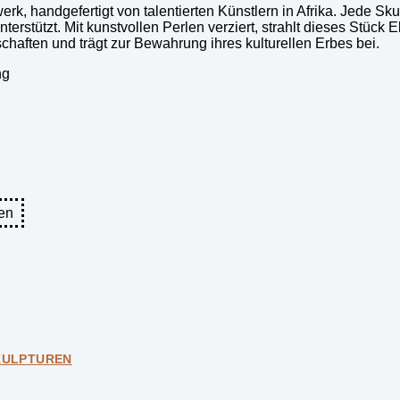
k, handgefertigt von talentierten Künstlern in Afrika. Jede Skulp
rstützt. Mit kunstvollen Perlen verziert, strahlt dieses Stück 
schaften und trägt zur Bewahrung ihres kulturellen Erbes bei.
ng
en
KULPTUREN