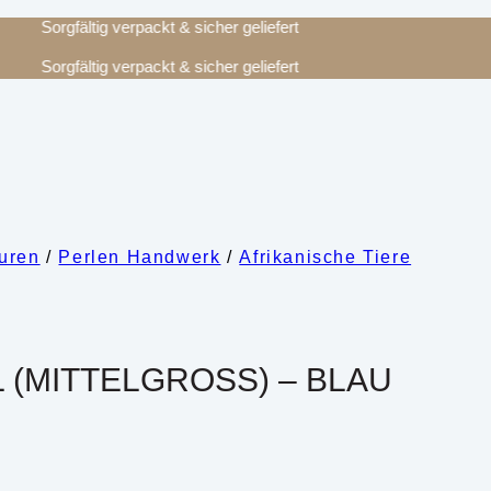
Sorgfältig verpackt & sicher geliefert
Sorgfältig verpackt & sicher geliefert
guren
/
Perlen Handwerk
/
Afrikanische Tiere
(MITTELGROSS) – BLAU