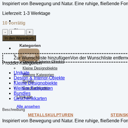
Inspiriert von Bewegung und Natur. Eine ruhige, fließende Form
Lieferzeit:
1-3 Werktage
10 vorrätig
Shop
Silobjekt
"Flamme"
In den Warenkorb
aus
Kategorien
Sandstein
Menge
Unikate
Zur Wunschliste hinzufügen
Von der Wunschliste entfern
Design & Interior-Objekte
Produkt-Kategorien
Kleine Designobjekte
Unikate
Weitere Kategorien
Design & Interior-Objekte
Bundle
Kleine Designobjekte
Weitere Kategorien
Geschenkkarten
Bundles
Unikate
Geschenkkarten
Alle ansehen
Beschreibung
METALLSKULPTUREN
STEINS
Inspiriert von Bewegung und Natur. Eine ruhige, fließende Form