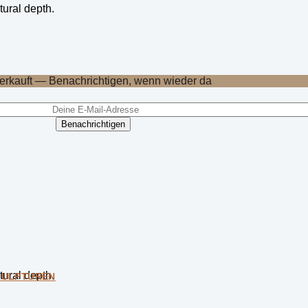
tural depth.
erkauft — Benachrichtigen, wenn wieder da
Benachrichtigen
tural depth.
KULPTUREN