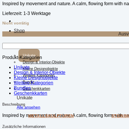
Inspired by movement and nature. A calm, flowing form with na
Lieferzeit:
1-3 Werktage
Nicht vorrätig
Shop
Ausv
Kategorien
Unikate
Produkt-Kategorien
Design & Interior-Objekte
Unikate
Kleine Designobjekte
Design & Interior-Objekte
Weitere Kategorien
Kleine Designobjekte
Bundle
Weitere Kategorien
Bundles
Geschenkkarten
Geschenkkarten
Unikate
Beschreibung
Alle ansehen
Inspired by movement and nature. A calm, flowing form with na
METALLSKULPTUREN
STEINS
Zusätzliche Informationen