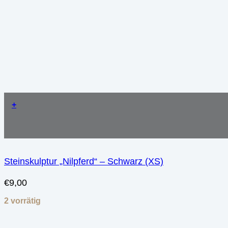
+
Steinskulptur „Nilpferd“ – Schwarz (XS)
€
9,00
2 vorrätig