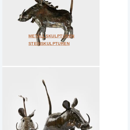
Bundle
Geschenkkarten
Unikate
Alle ansehen
METALLSKULPTUREN
STEINSKULPTUREN