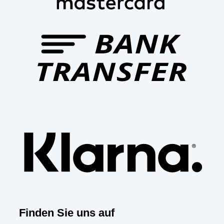
Bank
Trans
Klar
Finden Sie uns auf