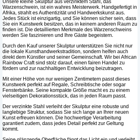
Unsere kleine Skulptur aus verzinktem Stahl, das
Warzenschwein, ist ein wahres Meisterwerk. Handgefertigt in
Afrika, strahlt es Authentizität und Handwerkskunst aus.
Jedes Stück ist einzigartig, und Sie können sicher sein, dass
Sie ein Kunstwerk besitzen, das in keinem anderen Raum zu
finden ist. Die detaillierten Merkmale des Warzenschweins
werden Sie faszinieren und Ihre Gäste begeistern.
Durch den Kauf unserer Skulptur unterstützen Sie nicht nur
die lokale Kunsthandwerkstradition, sondern helfen auch
direkt dem Künstler und seiner Gemeinschaft. Wir bei African
Rainbow Craft sind stolz darauf, einen fairen Handel zu
fördern und zur nachhaltigen Entwicklung beizutragen.
Mit einer Höhe von nur wenigen Zentimetern passt dieses
Kunstwerk perfekt auf Regale, Schreibtische oder sogar
Fensterbänke. Seine kompakte Größe macht es zu einem
vielseitigen Dekorationsstück, das in jeden Raum passt.
Der verzinkte Stahl verleiht der Skulptur eine robuste und
langlebige Struktur, sodass Sie sich lange an Ihrer neuen
Kunst erfreuen können. Die hochwertige Verarbeitung
garantiert zudem, dass jedes Detail perfekt zur Geltung
kommt.
Seine glänzende Oberfläche fängt das Licht ein und verleiht