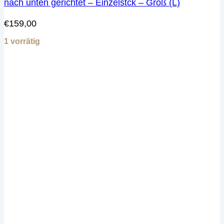
nach unten gerichtet – Einzelstck – Groß (L)
€
159,00
1 vorrätig