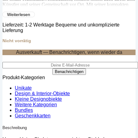
Künstler und seiner Gemeinschaft vor Ort. Mit seiner kompakten
Größe und den faszinierenden Details ist diese Skulptur ein
Weiterlesen
vielseitiges Dekorationsstück, das jeden Raum bereichert und die
Schönheit und Einzigartigkeit afrikanischer Kunst in Ihr Zuhause
Lieferzeit:
1-2 Werktage Bequeme und unkomplizierte
bringt.
Lieferung
Nicht vorrätig
Ausverkauft — Benachrichtigen, wenn wieder da
Benachrichtigen
Produkt-Kategorien
Unikate
Design & Interior-Objekte
Kleine Designobjekte
Weitere Kategorien
Bundles
Geschenkkarten
Beschreibung