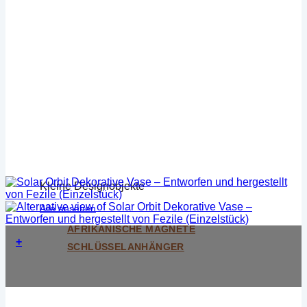
Kleine Designobjekte
Alle ansehen
AFRIKANISCHE MAGNETE
+
SCHLÜSSELANHÄNGER