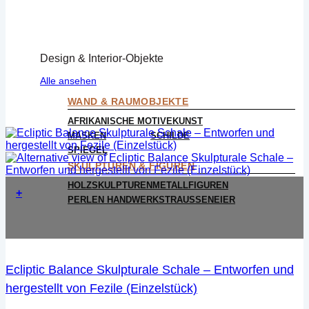
Design & Interior-Objekte
Alle ansehen
WAND & RAUMOBJEKTE
AFRIKANISCHE MOTIVE
KUNST
MASKEN
SCHILDE
SPIEGEL
SKULPTUREN & FIGUREN
HOLZSKULPTUREN
METALLFIGUREN
+
PERLEN HANDWERK
STRAUSSENEIER
Ecliptic Balance Skulpturale Schale – Entworfen und
hergestellt von Fezile (Einzelstück)