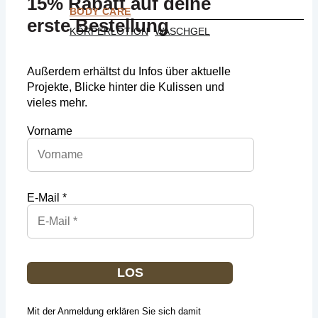
15% Rabatt auf deine
BODY CARE
erste Bestellung
KÖRPERLOTION
WASCHGEL
Außerdem erhältst du Infos über aktuelle
Projekte, Blicke hinter die Kulissen und
vieles mehr.
Vorname
E-Mail *
LOS
Mit der Anmeldung erklären Sie sich damit