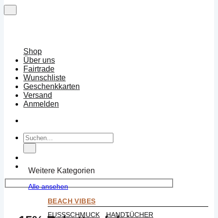
Shop
Über uns
Fairtrade
Wunschliste
Geschenkkarten
Versand
Anmelden
Suchen
nach:
Weitere Kategorien
Alle ansehen
BEACH VIBES
FUSSSCHMUCK
HANDTÜCHER