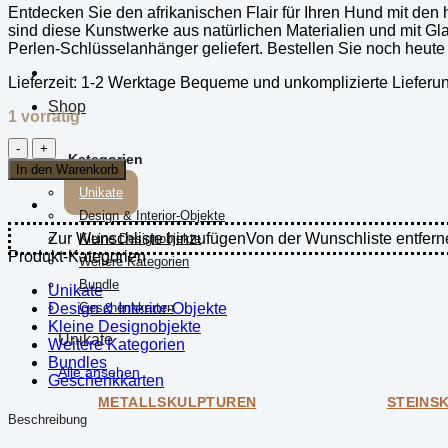
Entdecken Sie den afrikanischen Flair für Ihren Hund mit d
sind diese Kunstwerke aus natürlichen Materialien und mit Gl
Perlen-Schlüsselanhänger geliefert. Bestellen Sie noch heute 
Lieferzeit:
1-2 Werktage Bequeme und unkomplizierte Lieferu
Shop
1 vorrätig
Hundehalsband
Kategorien
(klein
In den Warenkorb
/
Unikate
20-
Design & Interior-Objekte
30cm)
-
Zur Wunschliste hinzufügen
Von der Wunschliste entfern
Kleine Designobjekte
Blue
Produkt-Kategorien
Weitere Kategorien
Nile
Bundle
Menge
Unikate
Design & Interior-Objekte
Geschenkkarten
Kleine Designobjekte
Unikate
Weitere Kategorien
Bundles
Alle ansehen
Geschenkkarten
METALLSKULPTUREN
STEINS
Beschreibung