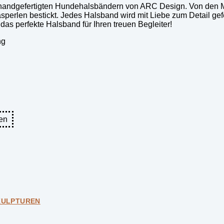
en handgefertigten Hundehalsbändern von ARC Design. Von den M
asperlen bestickt. Jedes Halsband wird mit Liebe zum Detail ge
das perfekte Halsband für Ihren treuen Begleiter!
ng
en
KULPTUREN