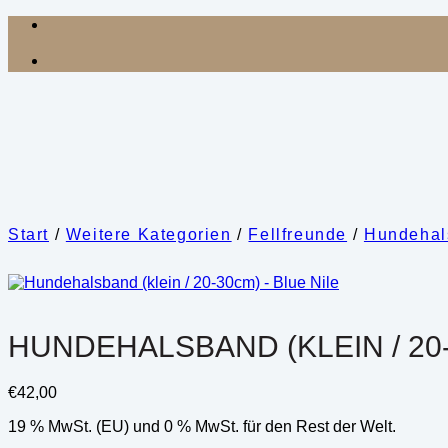
Zum
Inhalt
springen
Start
/
Weitere Kategorien
/
Fellfreunde
/
Hundehal
HUNDEHALSBAND (KLEIN / 20-
€
42,00
19 % MwSt. (EU) und 0 % MwSt. für den Rest der Welt.