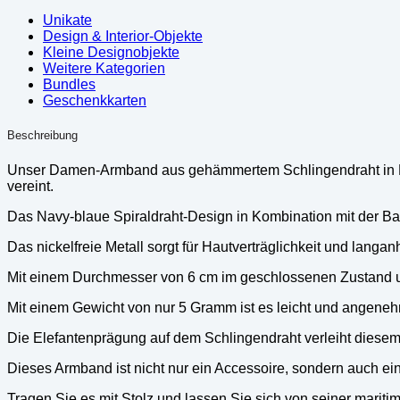
in
Navy
Unikate
Blau
Design & Interior-Objekte
mit
Kleine Designobjekte
Elefantenprägung
Weitere Kategorien
und
Bundles
Kordel
Geschenkkarten
(Damen)
Menge
Beschreibung
Unser Damen-Armband aus gehämmertem Schlingendraht in Nav
vereint.
Das Navy-blaue Spiraldraht-Design in Kombination mit der Ba
Das nickelfreie Metall sorgt für Hautverträglichkeit und langa
Mit einem Durchmesser von 6 cm im geschlossenen Zustand 
Mit einem Gewicht von nur 5 Gramm ist es leicht und angeneh
Die Elefantenprägung auf dem Schlingendraht verleiht diesem 
Dieses Armband ist nicht nur ein Accessoire, sondern auch ein
Tragen Sie es mit Stolz und lassen Sie sich von seiner mari