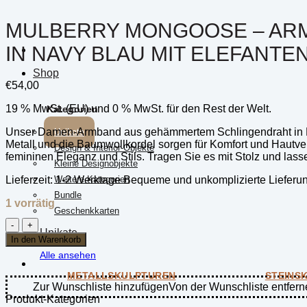
MULBERRY MONGOOSE – AR
IN NAVY BLAU MIT ELEFANT
Shop
€
54,00
19 % MwSt. (EU) und 0 % MwSt. für den Rest der Welt.
Kategorien
Unser Damen-Armband aus gehämmertem Schlingendraht in Navy
Unikate
Metall und die Baumwollkordel sorgen für Komfort und Hautvert
Design & Interior-Objekte
femininen Eleganz und Stils. Tragen Sie es mit Stolz und lass
Kleine Designobjekte
Lieferzeit:
1-2 Werktage Bequeme und unkomplizierte Lieferu
Weitere Kategorien
Bundle
1 vorrätig
Geschenkkarten
Mulberry
Unikate
Mongoose
In den Warenkorb
-
Alle ansehen
Armband
aus
METALLSKULPTUREN
STEINS
gehämmertem
Zur Wunschliste hinzufügen
Von der Wunschliste entfern
Schlingendraht
Produkt-Kategorien