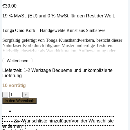
€
39,00
19 % MwSt. (EU) und 0 % MwSt. für den Rest der Welt.
Tonga Onio Korb – Handgewebte Kunst aus Simbabwe
Sorgfältig gefertigt von Tonga-Kunsthandwerkern, besticht dieser
Naturfaser-Korb durch filigrane Muster und erdige Texturen.
Vielseitig einsetzbar als Wanddekoration, Aufbewahrung oder
Blickfang, passt er perfekt zu boho-, modernen und rustikalen
Weiterlesen
Interiors.
Lieferzeit:
1-2 Werktage Bequeme und unkomplizierte
🌿 Ethisch handgefertigt
Lieferung
🎨 Einzigartiges Unikat
🏡 Authentische afrikanische Handwerkskunst
10 vorrätig
Unterstützen Sie simbabwische Kunsthandwerker und holen Sie
Tonga
sich ein Stück Tradition nach Hause!
Zwiebel
In den Warenkorb
Korb
(Simbabwe)
-
Small
Zur Wunschliste hinzufügen
Von der Wunschliste
Menge
entfernen