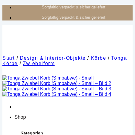
Zum
Authentisches Kunsthandwerk aus Afrika
Inhalt
Authentisches Kunsthandwerk aus Afrika
springen
Start
/
Design & Interior-Objekte
/
Körbe
/
Tonga
Körbe
/
Zwiebelform
Shop
Kategorien