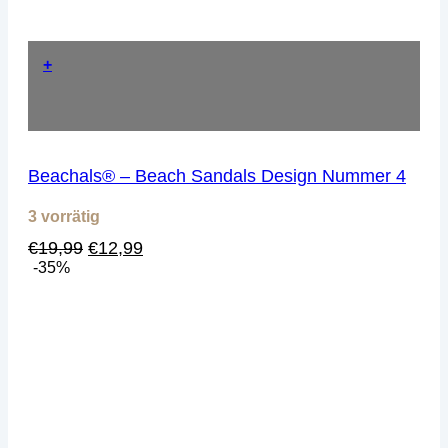
+
Beachals® – Beach Sandals Design Nummer 4
3 vorrätig
Ursprünglicher
Aktueller
€
19,99
€
12,99
Preis
Preis
-35%
war:
ist:
€19,99
€12,99.