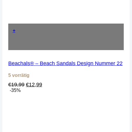
+
Beachals® – Beach Sandals Design Nummer 22
5 vorrätig
Ursprünglicher
Aktueller
€
19,99
€
12,99
Preis
Preis
-35%
war:
ist:
€19,99
€12,99.