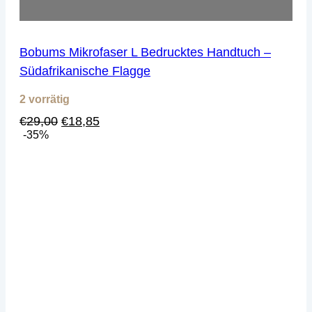
Bobums Mikrofaser L Bedrucktes Handtuch –
Südafrikanische Flagge
2 vorrätig
Ursprünglicher
Aktueller
€
29,00
€
18,85
Preis
Preis
-35%
war:
ist:
€29,00
€18,85.