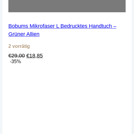
Bobums Mikrofaser L Bedrucktes Handtuch –
Grüner Allien
2 vorrätig
Ursprünglicher
Aktueller
€
29,00
€
18,85
Preis
Preis
-35%
war:
ist:
€29,00
€18,85.