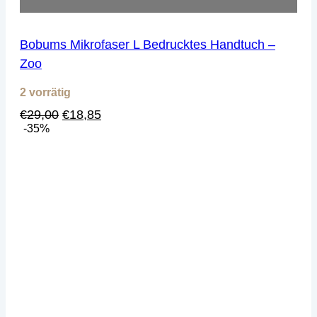
Bobums Mikrofaser L Bedrucktes Handtuch –
Zoo
2 vorrätig
Ursprünglicher
Aktueller
€
29,00
€
18,85
Preis
Preis
-35%
war:
ist:
€29,00
€18,85.