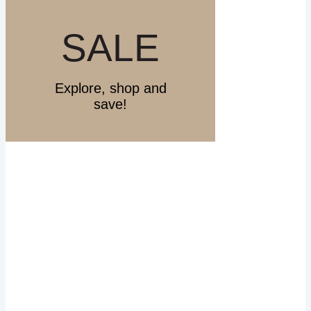
SALE
Explore, shop and
save!