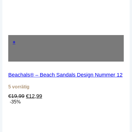
+
Beachals® – Beach Sandals Design Nummer 12
5 vorrätig
Ursprünglicher
Aktueller
€
19,99
€
12,99
Preis
Preis
-35%
war:
ist:
€19,99
€12,99.