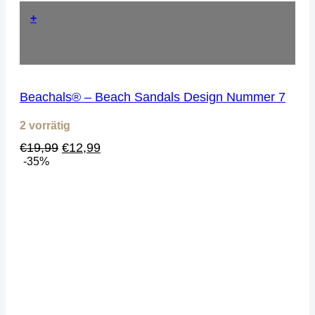
+
Beachals® – Beach Sandals Design Nummer 7
2 vorrätig
Ursprünglicher
Aktueller
€
19,99
€
12,99
Preis
Preis
-35%
war:
ist:
€19,99
€12,99.