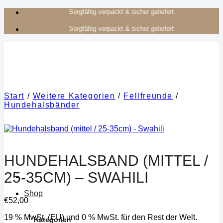
Zum
Authentisches Kunsthandwerk aus Afrika
Inhalt
Authentisches Kunsthandwerk aus Afrika
springen
Start
/
Weitere Kategorien
/
Fellfreunde
/
Hundehalsbänder
HUNDEHALSBAND (MITTEL /
25-35CM) – SWAHILI
Shop
€
52,00
19 % MwSt. (EU) und 0 % MwSt. für den Rest der Welt.
Kategorien