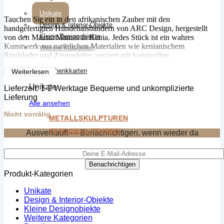
Unikate
Tauchen Sie ein in den afrikanischen Zauber mit den
Design & Interior-Objekte
handgefertigten Hundehalsbändern von ARC Design, hergestellt
Kleine Designobjekte
von den Maasai Mamas in Kenia. Jedes Stück ist ein wahres
Kunstwerk aus natürlichen Materialien wie kenianischem
Weitere Kategorien
Rindsleder und Ziegenleder, verziert mit kunstvollen
Bundle
Glasperlenstickereien und recycelten Messingdetails. Gönnen Sie
Geschenkkarten
Weiterlesen
Ihrem treuen Begleiter ein Stück handgefertigter Kunst aus Afrika!
Unikate
Lieferzeit:
1-2 Werktage Bequeme und unkomplizierte
Lieferung
Alle ansehen
Nicht vorrätig
METALLSKULPTUREN
STEINSKULPTUREN
Ausverkauft — Benachrichtigen, wenn wieder da
Benachrichtigen
Produkt-Kategorien
Unikate
Design & Interior-Objekte
Kleine Designobjekte
Weitere Kategorien