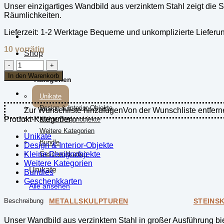
Unser einzigartiges Wandbild aus verzinktem Stahl zeigt die S
Räumlichkeiten.
Lieferzeit:
1-2 Werktage Bequeme und unkomplizierte Lieferu
10 vorrätig
Shop
Wandbild
Nashorn
In den Warenkorb
Kategorien
-
aus
Unikate
verzinktem
Design & Interior-Objekte
Stahl
Zur Wunschliste hinzufügen
Von der Wunschliste entfern
(Groß)
Produkt-Kategorien
Kleine Designobjekte
Menge
Weitere Kategorien
Unikate
Bundle
Design & Interior-Objekte
Kleine Designobjekte
Geschenkkarten
Weitere Kategorien
Unikate
Bundles
Geschenkkarten
Alle ansehen
METALLSKULPTUREN
STEINS
Beschreibung
Unser Wandbild aus verzinktem Stahl in großer Ausführung bie